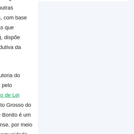
outras
os, com base
as que
, dispõe
dutiva da
utoria do
 pelo
to de Lei
ato Grosso do
e Bonito é um
ense, por meio