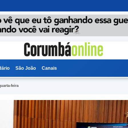
dário
São João
Canais
uarta-feira