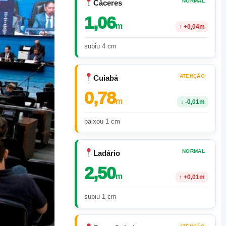
NORMAL
Cáceres
1,06
m
↑
+0,04m
subiu 4 cm
ATENÇÃO
Cuiabá
0,78
m
↓
-0,01m
baixou 1 cm
NORMAL
Ladário
2,50
m
↑
+0,01m
subiu 1 cm