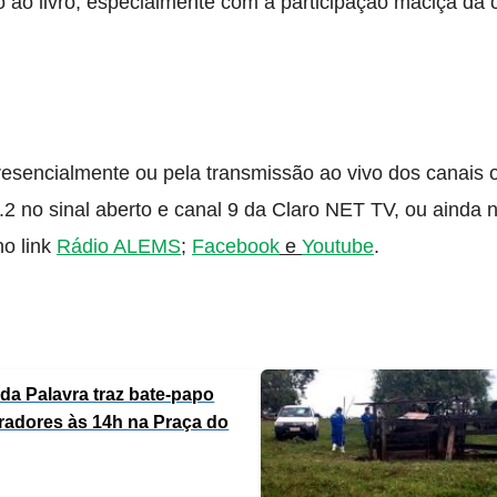
sso ao livro, especialmente com a participação maciça d
encialmente ou pela transmissão ao vivo dos canais of
no sinal aberto e canal 9 da Claro NET TV, ou ainda n
no link
Rádio ALEMS
;
Facebook
e
Youtube
.
 da Palavra traz bate-papo
tradores às 14h na Praça do