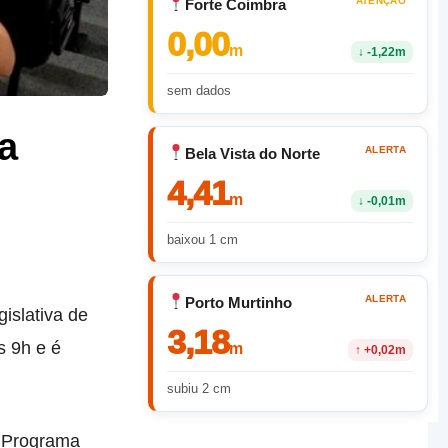
ATENÇÃO
Forte Coimbra
0,00
m
↓
-1,22m
sem dados
a
ALERTA
Bela Vista do Norte
4,41
m
↓
-0,01m
baixou 1 cm
ALERTA
Porto Murtinho
islativa de
3,18
s 9h e é
m
↑
+0,02m
subiu 2 cm
 o Programa