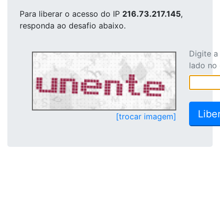
Para liberar o acesso
do IP
216.73.217.145
,
responda ao desafio abaixo.
Digite 
lado no
[trocar imagem]