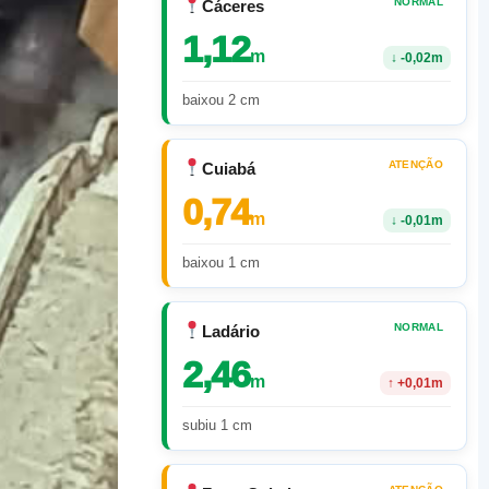
NORMAL
Cáceres
1,12
m
↓
-0,02m
baixou 2 cm
ATENÇÃO
Cuiabá
0,74
m
↓
-0,01m
baixou 1 cm
NORMAL
Ladário
2,46
m
↑
+0,01m
subiu 1 cm