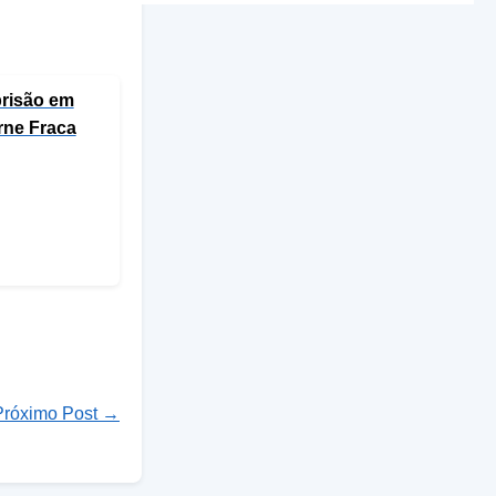
risão em
rne Fraca
Próximo Post →