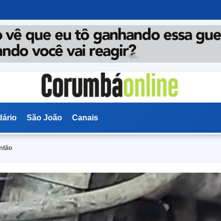
dário
São João
Canais
ntão