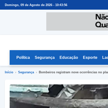
Domingo, 09 de Agosto de 2026 - 10:43:57
Política
Segurança
Educação
Esporte
La
Início
›
Segurança
›
Bombeiros registram nove ocorrências no pla