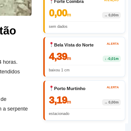
ATENÇÃO
Forte Coimbra
0,00
m
→
0,00m
sem dados
tão
ALERTA
Bela Vista do Norte
4,39
m
↓
-0,01m
4 horas.
baixou 1 cm
atendidos
ALERTA
Porto Murtinho
3,19
 de
m
→
0,00m
m a serpente
estacionado