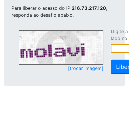
Para liberar o acesso
do IP
216.73.217.120
,
responda ao desafio abaixo.
Digite 
lado no
[trocar imagem]