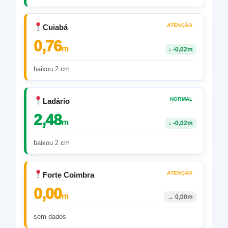
ATENÇÃO
Cuiabá
0,76
m
↓
-0,02m
baixou 2 cm
NORMAL
Ladário
2,48
m
↓
-0,02m
baixou 2 cm
ATENÇÃO
Forte Coimbra
0,00
m
→
0,00m
sem dados