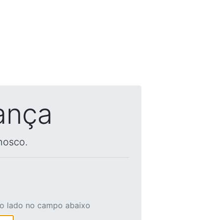
ança
nosco.
ao lado no campo abaixo