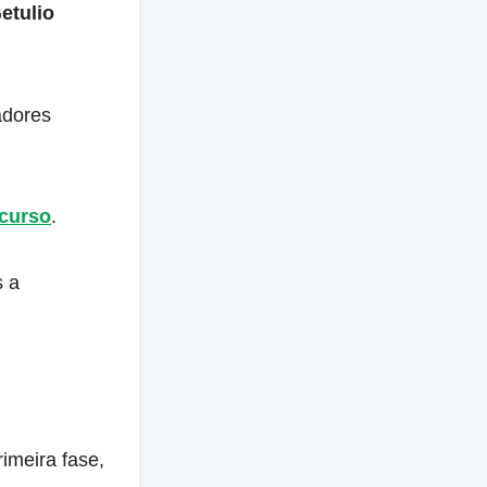
etulio
adores
ncurso
.
s a
imeira fase,