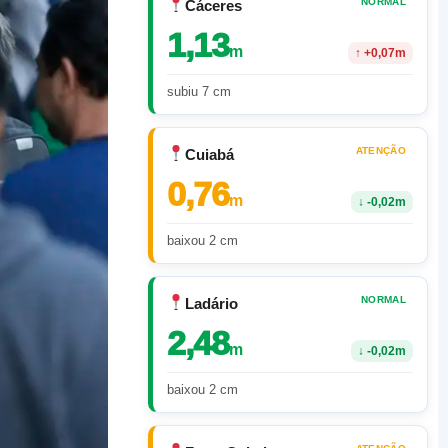
NORMAL
Cáceres
1,13
m
↑
+0,07m
subiu 7 cm
ATENÇÃO
Cuiabá
0,76
m
↓
-0,02m
baixou 2 cm
NORMAL
Ladário
2,48
m
↓
-0,02m
baixou 2 cm