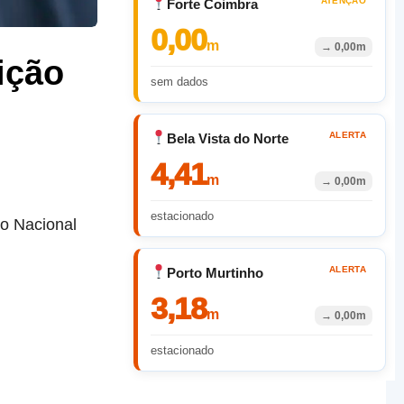
ATENÇÃO
Forte Coimbra
0,00
m
→
0,00m
ição
sem dados
ALERTA
Bela Vista do Norte
4,41
m
→
0,00m
estacionado
co Nacional
ALERTA
Porto Murtinho
3,18
m
→
0,00m
estacionado