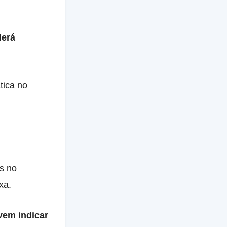
derá
tica no
s no
.​​
vem indicar