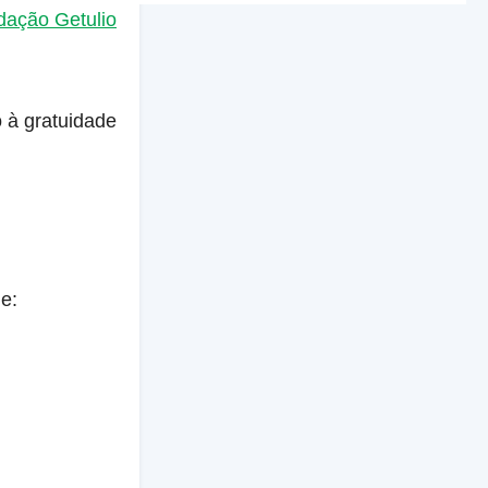
dação Getulio
 à gratuidade
e: