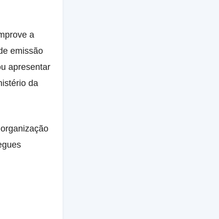
mprove a
 de emissão
ou apresentar
istério da
organização
regues