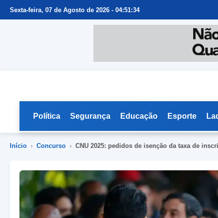
Sexta-feira, 07 de Agosto de 2026 - 04:51:35
Política
Segurança
Educação
Esporte
La
Início
›
Concurso
›
CNU 2025: pedidos de isenção da taxa de inscriç