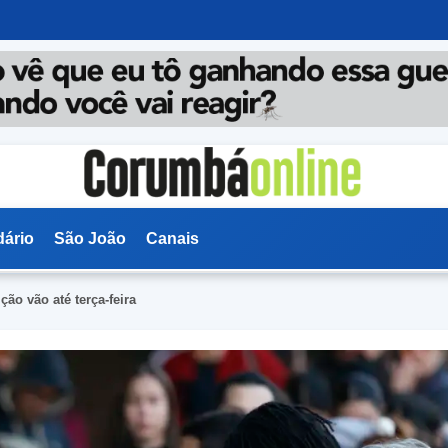
dário
São João
Canais
ão vão até terça-feira