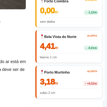
ATENÇÃO
Forte Coimbra
0,00
m
↓
-1,22m
e
sem dados
ALERTA
Bela Vista do Norte
4,41
m
↓
-0,01m
baixou 1 cm
do ar está em
a deve ser de
ALERTA
Porto Murtinho
3,18
m
↑
+0,02m
subiu 2 cm