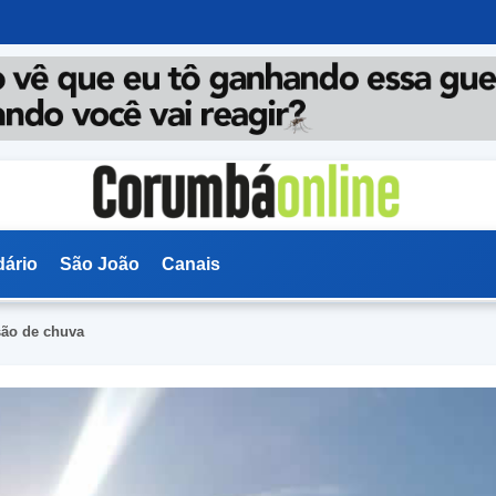
dário
São João
Canais
ão de chuva