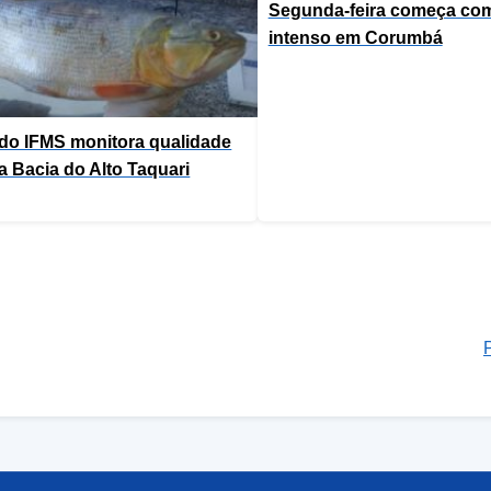
Segunda-feira começa com
intenso em Corumbá
do IFMS monitora qualidade
a Bacia do Alto Taquari