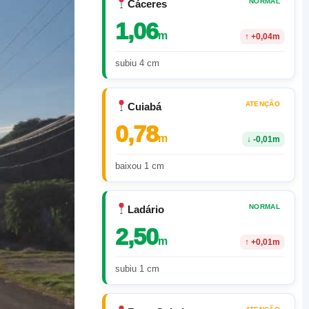
NORMAL
Cáceres
1,06
m
↑
+0,04m
subiu 4 cm
ATENÇÃO
Cuiabá
0,78
m
↓
-0,01m
baixou 1 cm
NORMAL
Ladário
2,50
m
↑
+0,01m
subiu 1 cm