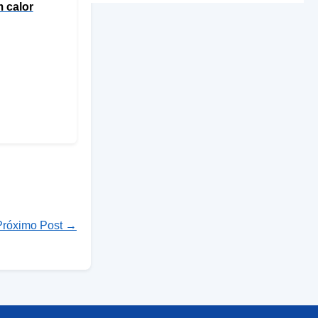
 calor
Próximo Post →