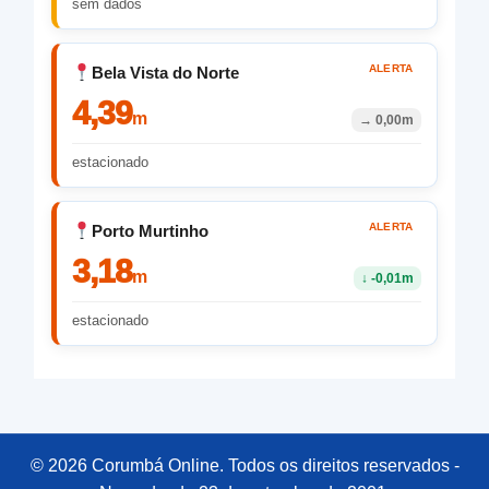
sem dados
ALERTA
Bela Vista do Norte
4,39
m
→
0,00m
estacionado
ALERTA
Porto Murtinho
3,18
m
↓
-0,01m
estacionado
© 2026 Corumbá Online. Todos os direitos reservados -