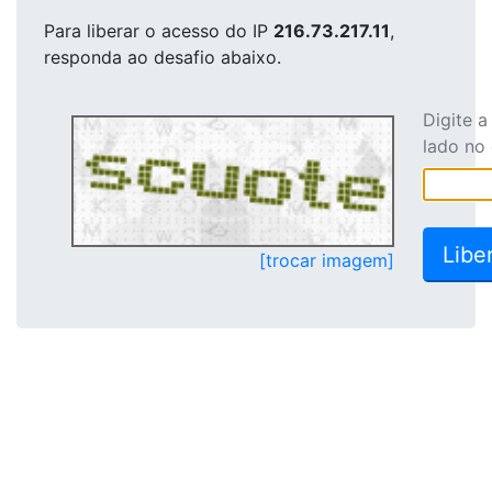
Para liberar o acesso
do IP
216.73.217.11
,
responda ao desafio abaixo.
Digite 
lado no
[trocar imagem]