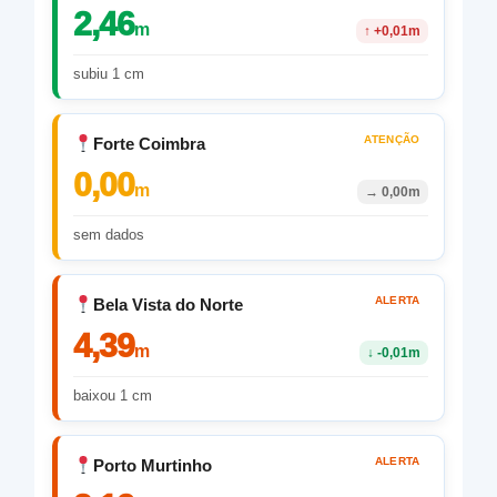
2,46
m
↑
+0,01m
subiu 1 cm
ATENÇÃO
Forte Coimbra
0,00
m
→
0,00m
sem dados
ALERTA
Bela Vista do Norte
4,39
m
↓
-0,01m
baixou 1 cm
ALERTA
Porto Murtinho