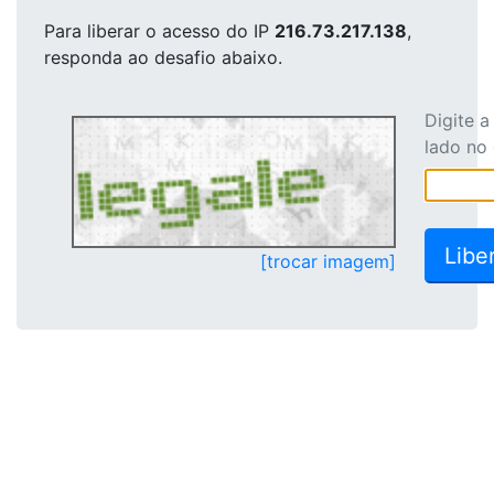
Para liberar o acesso
do IP
216.73.217.138
,
responda ao desafio abaixo.
Digite 
lado no
[trocar imagem]