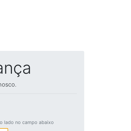
ança
nosco.
ao lado no campo abaixo