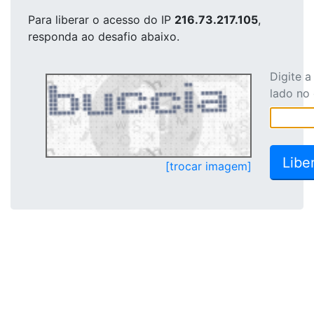
Para liberar o acesso
do IP
216.73.217.105
,
responda ao desafio abaixo.
Digite 
lado no
[trocar imagem]