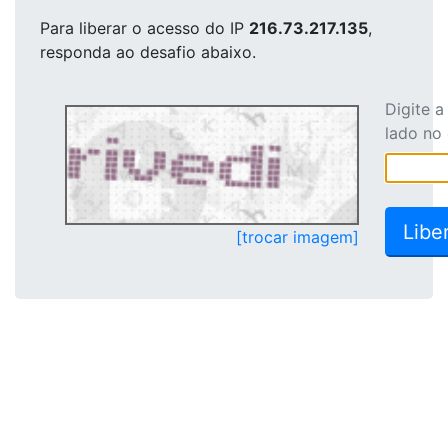
Para liberar o acesso
do IP
216.73.217.135
,
responda ao desafio abaixo.
Digite 
lado no
[trocar imagem]