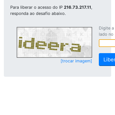
Para liberar o acesso
do IP
216.73.217.11
,
responda ao desafio abaixo.
Digite 
lado no
[trocar imagem]