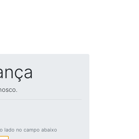
ança
nosco.
ao lado no campo abaixo