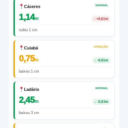
NORMAL
Cáceres
1,14
m
↑
+0,01m
subiu 1 cm
ATENÇÃO
Cuiabá
0,75
m
↓
-0,01m
baixou 1 cm
NORMAL
Ladário
2,45
m
↓
-0,03m
baixou 3 cm