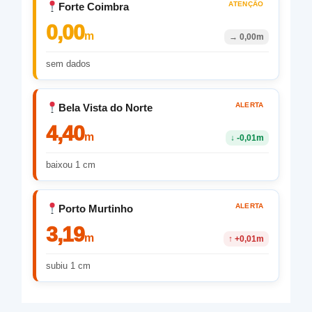
ATENÇÃO
Forte Coimbra
0,00
m
→
0,00m
sem dados
ALERTA
Bela Vista do Norte
4,40
m
↓
-0,01m
baixou 1 cm
ALERTA
Porto Murtinho
3,19
m
↑
+0,01m
subiu 1 cm