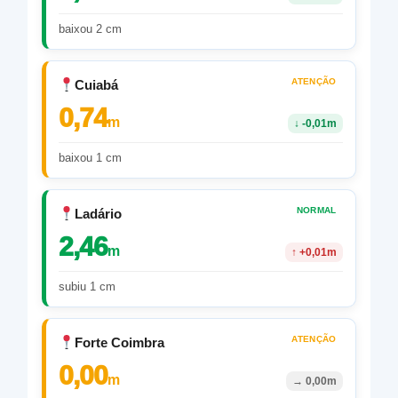
baixou 2 cm
ATENÇÃO
Cuiabá
0,74
m
↓
-0,01m
baixou 1 cm
NORMAL
Ladário
2,46
m
↑
+0,01m
subiu 1 cm
ATENÇÃO
Forte Coimbra
0,00
m
→
0,00m