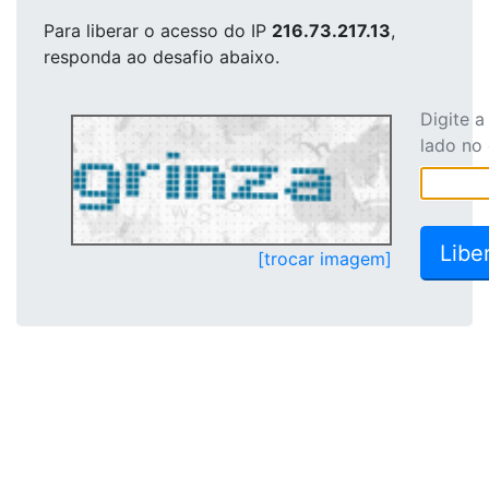
Para liberar o acesso
do IP
216.73.217.13
,
responda ao desafio abaixo.
Digite 
lado no
[trocar imagem]