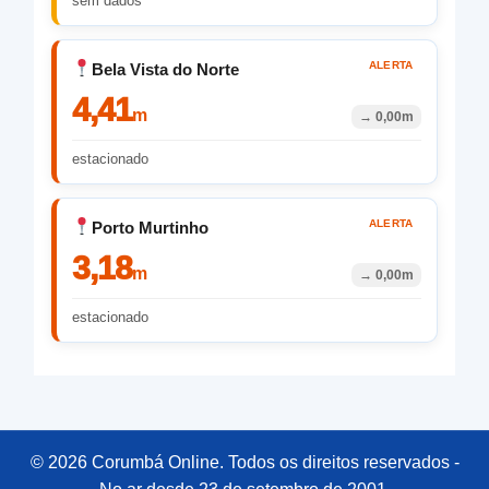
sem dados
ALERTA
Bela Vista do Norte
4,41
m
→
0,00m
estacionado
ALERTA
Porto Murtinho
3,18
m
→
0,00m
estacionado
© 2026 Corumbá Online. Todos os direitos reservados -