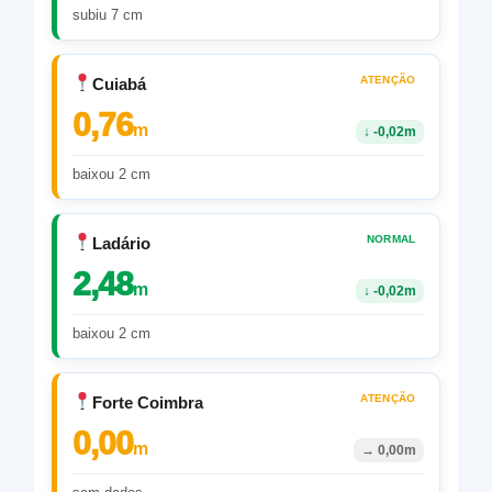
subiu 7 cm
ATENÇÃO
Cuiabá
0,76
m
↓
-0,02m
baixou 2 cm
NORMAL
Ladário
2,48
m
↓
-0,02m
baixou 2 cm
ATENÇÃO
Forte Coimbra
0,00
m
→
0,00m