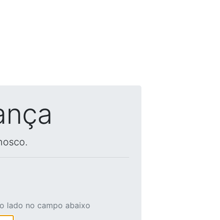
ança
nosco.
ao lado no campo abaixo