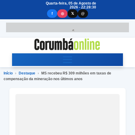
Quarta-feira, 05 de Agosto de
2026 - 22:28:31
f
◎
𝕏
@
Início
›
Destaque
›
MS recebeu R$ 309 milhões em taxas de
compensação da mineração nos últimos anos