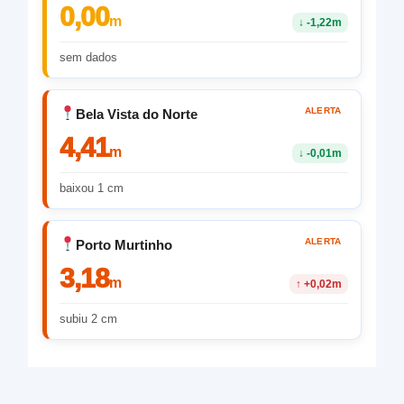
0,00
m
↓
-1,22m
sem dados
ALERTA
Bela Vista do Norte
4,41
m
↓
-0,01m
baixou 1 cm
ALERTA
Porto Murtinho
3,18
m
↑
+0,02m
subiu 2 cm