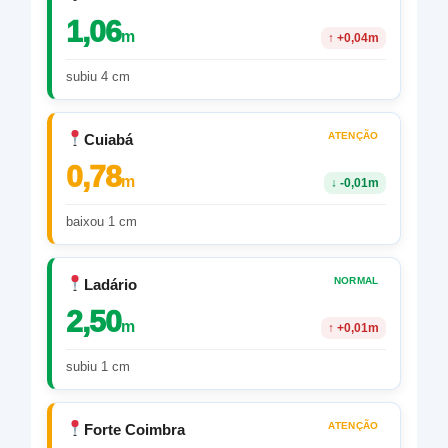
1,06
m
↑
+0,04m
subiu 4 cm
ATENÇÃO
Cuiabá
0,78
m
↓
-0,01m
baixou 1 cm
NORMAL
Ladário
2,50
m
↑
+0,01m
subiu 1 cm
ATENÇÃO
Forte Coimbra