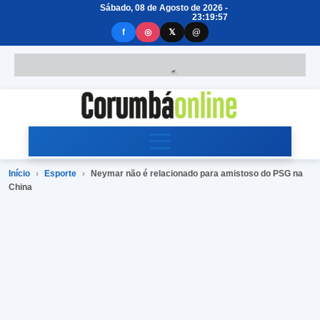
Sábado, 08 de Agosto de 2026 -
23:19:57
f
◎
𝕏
@
Início
›
Esporte
›
Neymar não é relacionado para amistoso do PSG na
China