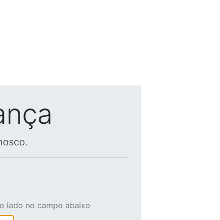
ança
nosco.
ao lado no campo abaixo