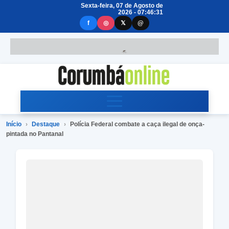
Sexta-feira, 07 de Agosto de
2026 - 07:46:32
f
◎
𝕏
@
Início
›
Destaque
›
Polícia Federal combate a caça ilegal de onça-
pintada no Pantanal