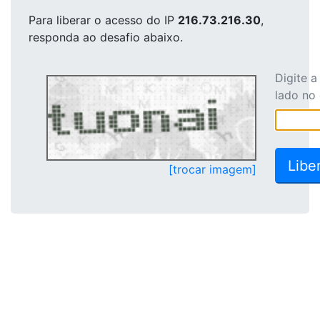
Para liberar o acesso
do IP
216.73.216.30
,
responda ao desafio abaixo.
Digite 
lado no
[trocar imagem]