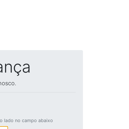
ança
nosco.
ao lado no campo abaixo