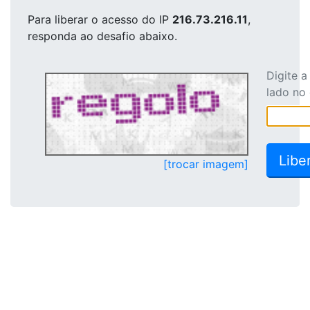
Para liberar o acesso
do IP
216.73.216.11
,
responda ao desafio abaixo.
Digite 
lado no
[trocar imagem]