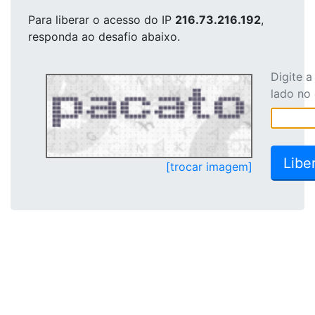
Para liberar o acesso
do IP
216.73.216.192
,
responda ao desafio abaixo.
Digite 
lado no
[trocar imagem]