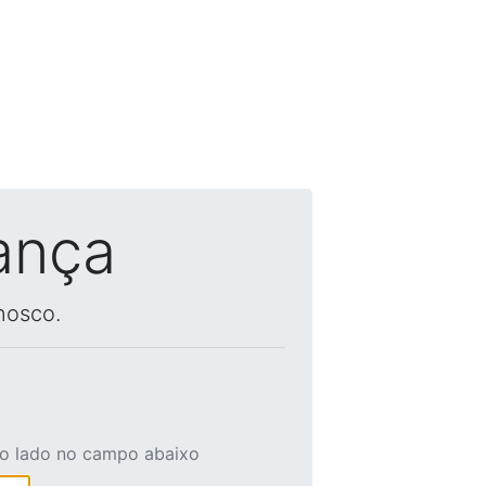
ança
nosco.
ao lado no campo abaixo