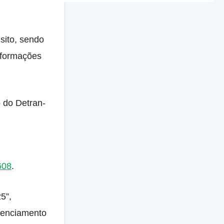
sito, sendo
nformações
o do Detran-
608
.
5”,
denciamento