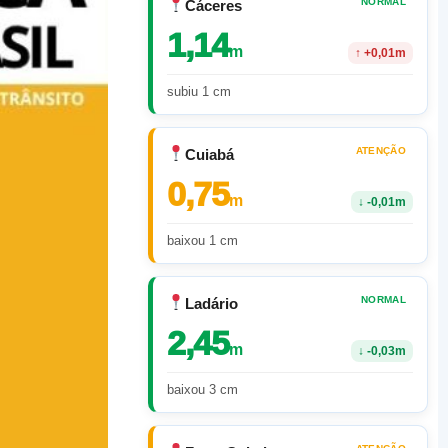
NORMAL
Cáceres
1,14
m
↑
+0,01m
subiu 1 cm
ATENÇÃO
Cuiabá
0,75
m
↓
-0,01m
baixou 1 cm
NORMAL
Ladário
2,45
m
↓
-0,03m
baixou 3 cm