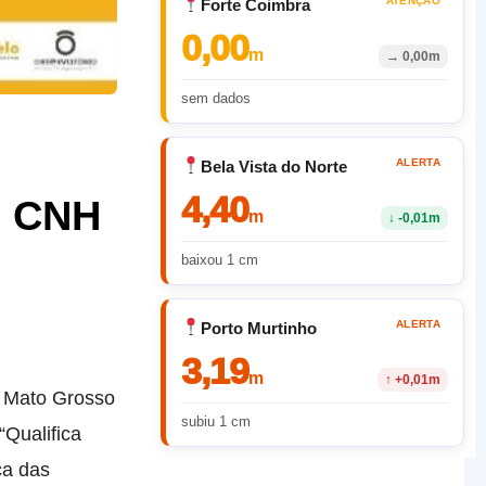
ATENÇÃO
Forte Coimbra
0,00
m
→
0,00m
sem dados
ALERTA
Bela Vista do Norte
4,40
o CNH
m
↓
-0,01m
baixou 1 cm
ALERTA
Porto Murtinho
3,19
m
↑
+0,01m
e Mato Grosso
subiu 1 cm
“Qualifica
ca das