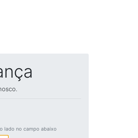
ança
nosco.
ao lado no campo abaixo